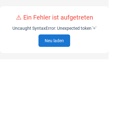
⚠️ Ein Fehler ist aufgetreten
Uncaught SyntaxError: Unexpected token '='
Neu laden